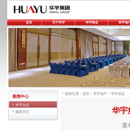
首页
关于华宇
华宇商业
华宇地
您的位置：
首页
>
华宇地产
>
华宇动态
新闻中心
华宇动态
华宇
媒体关注
发布