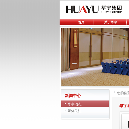
首页
关于华宇
您的位
新闻中心
华宇动态
华宇
媒体关注